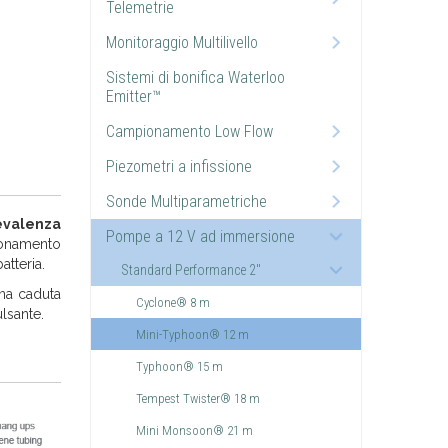
Telemetrie
Monitoraggio Multilivello
Sistemi di bonifica Waterloo
Emitter™
Campionamento Low Flow
Piezometri a infissione
Sonde Multiparametriche
evalenza
Pompe a 12 V ad immersione
ionamento
atteria.
Standard Performance 2"
una caduta
Cyclone® 8 m
ulsante.
Mini-Typhoon® 12 m
.
Typhoon® 15 m
Tempest Twister® 18 m
Mini Monsoon® 21 m