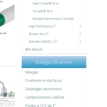
Super Twister® 25 m
Tornado® 30 m
Standard Performance Controller
High Performance 2"
Acciaio Inox 2"
Diametro Ridotto 1,5"
Altri Marchi
Noleggio Strumenti:
Noleggio
Freatimetri e Interfacce
Datalogger piezometrici
Campionamento LowFlow
Pompe a 12 V da 2"