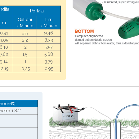
ndità
Portata
Galloni
Litri
m
x Minuto
x Minuto
0,91
2,5
9,46
3,05
2,2
8,33
6,10
2
7,57
7,62
1,5
5,68
9,14
1
3,79
12,19
0,25
0,95
phoon®):
metro 1.82"