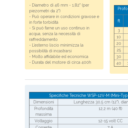
- Diametro di 46 mm - 1,82" (per
Profo
piezometri da 2")
- Può operare in condizioni gravose e
ft
in forte torbidità
- Si può farne un uso continuo in
3
acqua, senza la necessità di
10
raffreddamento
20
- L’esterno liscio minimizza la
25
possibilità di incastrarsi
- Molto affidabile ed economica
30
- Durata del motore di circa 400h
40
Specifiche Tecniche WSP-12V-M (Mini-Ty
Dimensioni
Lunghezza 30,5 cm (12"), dia
Profondità
12,2 m (40 ft)
massima
Voltaggio
12-15 volt CC
Corrente
7 A