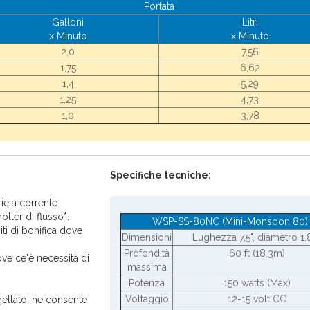
Portata
Galloni
Litri
x Minuto
x Minuto
2,0
7,56
1,75
6,62
1,4
5,29
1,25
4,73
1,0
3,78
Specifiche tecniche:
rie a corrente
oller di flusso*.
WSP-SS-80NC (Mini-Monsoon 80):
iti di bonifica dove
Dimensioni
Lughezza 7,5", diametro 1.
Profondità
60 ft (18.3m)
ove ce'è necessità di
massima
Potenza
150 watts (Max)
Voltaggio
12-15 volt CC
gettato, ne consente