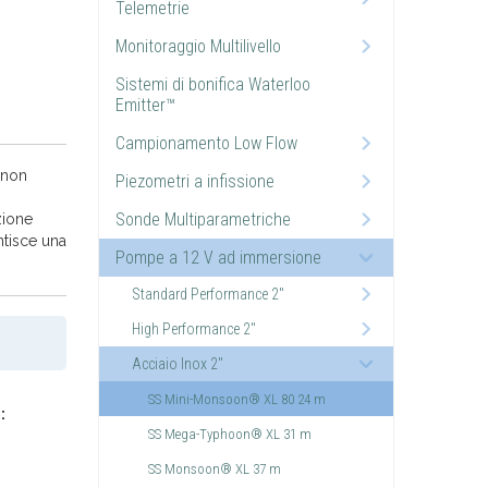
Telemetrie
Monitoraggio Multilivello
Sistemi di bonifica Waterloo
Emitter™
Campionamento Low Flow
 non
Piezometri a infissione
Sonde Multiparametriche
zione
ntisce una
Pompe a 12 V ad immersione
Standard Performance 2"
High Performance 2"
Acciaio Inox 2"
SS Mini-Monsoon® XL 80 24 m
:
SS Mega-Typhoon® XL 31 m
SS Monsoon® XL 37 m