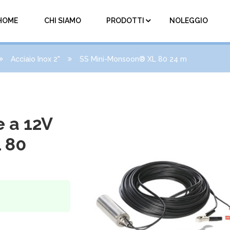
HOME
CHI SIAMO
PRODOTTI
NOLEGGIO
Acciaio Inox 2"
SS Mini-Monsoon® XL 80 24 m
 a 12V
 80