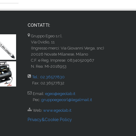
CONTATTI:
Gruppo Egeo s.r.l.
Via Ovidio, 11
(Ingresso merci: Via Giovanni Verga, snc)
20026 Novate Milanese, Milano
C.F. e Reg. Imprese: 08340520967
N. Rea: MI-2018953
Tel.: 02.36577830
Fax: 02.36577832
Email:
egeo@egeolab.it
Pec:
gruppoegeosrl@legalmail.it
Web:
www.egeolab.it
Privacy&Cookie Policy