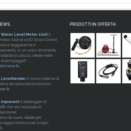
NEWS:
PRODOTTI IN OFFERTA:
Water Level Meter 101D
il
imetro Solinst 101D (Draw Down)
isura soggiacenza e
samento, in un unico strumento
dalità di utilizzo, ideale nelle
 di pompaggio!
ettimana fa
LevelSender
il nuovo sistema di
etria semplice ed economico!
se fa
Aquavent
Il datalogger di
st® che non necessita di
tenzione!
ice da usare, ideale per
oraggio continuo per lunghi
i.