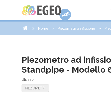
Home
Piezometri a infissione
Pie
Piezometro ad infissi
Standpipe - Modello 
Utilizzo:
PIEZOMETRI