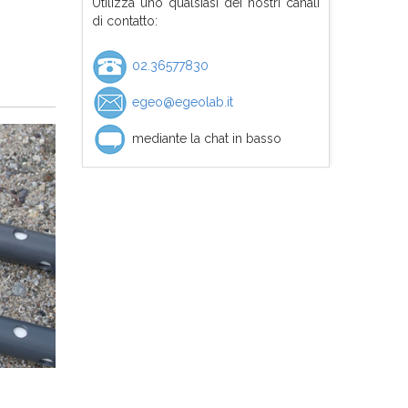
Utilizza uno qualsiasi dei nostri canali
di contatto:
02.36577830
egeo@egeolab.it
mediante la chat in basso