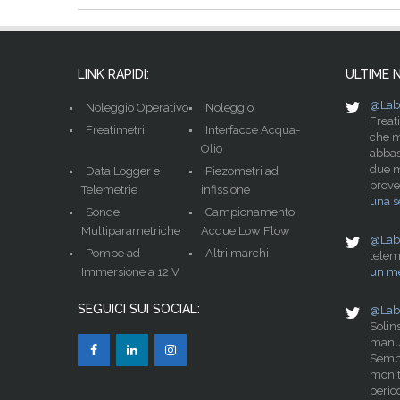
LINK RAPIDI:
ULTIME 
@Lab
Noleggio Operativo
Noleggio
Freat
Freatimetri
Interfacce Acqua-
che m
Olio
abbas
due mo
Data Logger e
Piezometri ad
prove
Telemetrie
infissione
una s
Sonde
Campionamento
Multiparametriche
Acque Low Flow
@Lab
Pompe ad
Altri marchi
telem
Immersione a 12 V
un me
SEGUICI SUI SOCIAL:
@Lab
Solin
manu
Sempl
monit
period