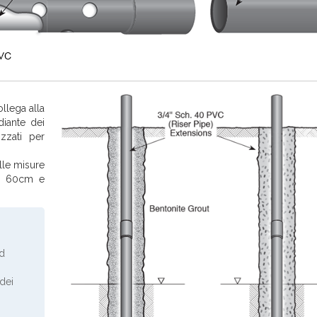
llega alla
iante dei
izzati per
lle misure
m, 60cm e
ad
dei