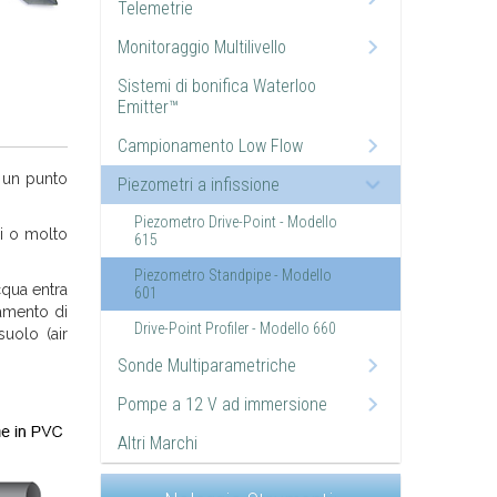
Telemetrie
Monitoraggio Multilivello
Sistemi di bonifica Waterloo
Emitter™
Campionamento Low Flow
e un punto
Piezometri a infissione
Piezometro Drive-Point - Modello
si o molto
615
Piezometro Standpipe - Modello
cqua entra
601
namento di
Drive-Point Profiler - Modello 660
suolo (air
Sonde Multiparametriche
Pompe a 12 V ad immersione
Altri Marchi