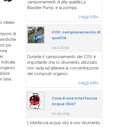
campionamenti di alta qualità.La
Bladder Pump, è la pompa...
Leggi tutto...
o ideale
COV: campionamento di
mpioni di
qualità
teristiche
oni più
04.11.2019
onna
ei
Durante il campionamento dei COV è
 indicata
importante che lo strumento utilizzato
organici
non vada ad alterare la concentrazione
bilire
dei composti organici...
 l’aria
Leggi tutto...
Cosa è una Interfaccia
Acqua Olio?
20.05.2019
L'interfaccia acqua olio è uno strumento