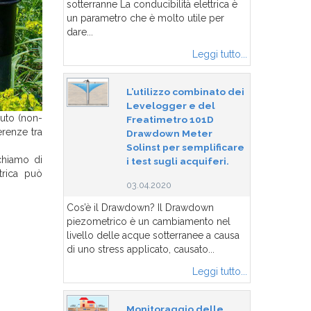
sotterranne La conducibilità elettrica è
un parametro che è molto utile per
dare...
Leggi tutto...
L’utilizzo combinato dei
Levelogger e del
luto (non-
Freatimetro 101D
erenze tra
Drawdown Meter
Solinst per semplificare
chiamo di
i test sugli acquiferi.
trica può
03.04.2020
Cos’è il Drawdown? Il Drawdown
piezometrico è un cambiamento nel
livello delle acque sotterranee a causa
di uno stress applicato, causato...
Leggi tutto...
Monitoraggio delle