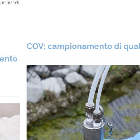
n test di
COV: campionamento di qual
mento