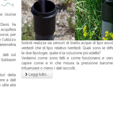
e risorse
 Davis ha
acquifera
ource, per
l'utilizzo
Solinst realizza sia sensori di livello acque di tipo asso
elemetria
vented) che di tipo relativo (vented). Quali sono le diff
le due tipologie, quale è la soluzione più adatta?
 dati sul
Vediamo come sono fatti e come funzionano e cer
 Subbasin
capire come e in che misura la pressione barome
influenzare o meno i dati raccolti.
Leggi tutto...
tori delle
ere a dati
 utile alle