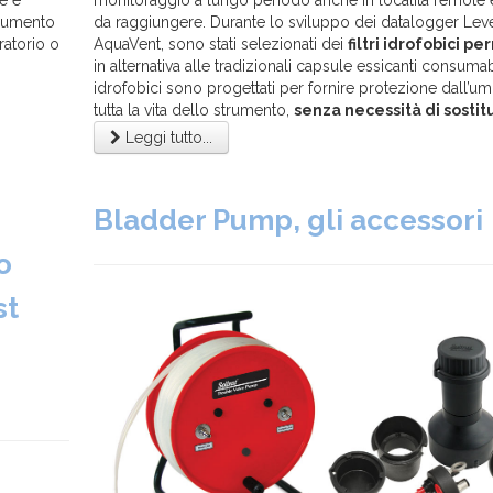
e e
monitoraggio a lungo periodo anche in località remote e d
trumento
da raggiungere. Durante lo sviluppo dei datalogger Lev
ratorio o
AquaVent, sono stati selezionati dei
filtri idrofobici p
in alternativa alle tradizionali capsule essicanti consumabili.
idrofobici sono progettati per fornire protezione dall’um
tutta la vita dello strumento,
senza necessità di sostit
Leggi tutto...
Bladder Pump, gli accessori
o
st