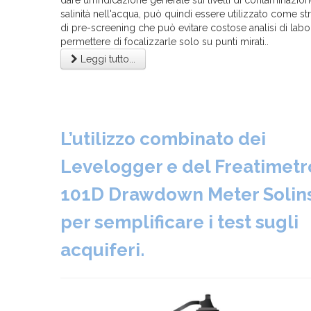
dare un’indicazione generale sui livelli di contaminazion
salinità nell'acqua, può quindi essere utilizzato come s
di pre-screening che può evitare costose analisi di labo
permettere di focalizzarle solo su punti mirati..
Leggi tutto...
L’utilizzo combinato dei
Levelogger e del Freatimetr
101D Drawdown Meter Solin
per semplificare i test sugli
acquiferi.