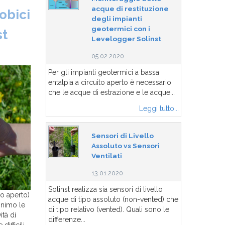
acque di restituzione
obici
degli impianti
geotermici con i
st
Levelogger Solinst
05.02.2020
Per gli impianti geotermici a bassa
entalpia a circuito aperto è necessario
che le acque di estrazione e le acque...
Leggi tutto...
Sensori di Livello
Assoluto vs Sensori
Ventilati
13.01.2020
Solinst realizza sia sensori di livello
bo aperto)
acque di tipo assoluto (non-vented) che
inimo le
di tipo relativo (vented). Quali sono le
ità di
differenze...