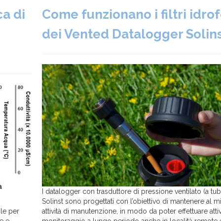
a di
Come funzionano i filtri idrof
dei Vented Datalogger Solin
à
I datalogger con trasduttore di pressione ventilato (a tu
Solinst sono progettati con l’obiettivo di mantenere al m
ile per
attività di manutenzione, in modo da poter effettuare attiv