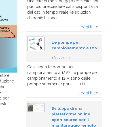
Una rete di monitoraggio efficiente, non
può più prescindere dalla disponibilità
dei dati in tempo reale, le soluzioni
disponibili sono...
Leggi tutto...
Le pompe per
campionamento a 12 V
16.07.2020
Cosa sono le pompe per
campionamento a 12V? Le pompe per
erto è
campionamento a 12 V sono delle
ituzione
pompe sommerse portatili, utili...
 che
.
Leggi tutto...
e per
iesto
Sviluppo di una
piattaforma online
open-source per il
monitoraggio remoto