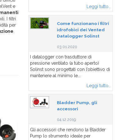
ifficili
elVent e
Leggi tutto...
ermanenti
 I filtri
Come funzionano i filtri
idità per
idrofobici dei Vented
uzione
.
Datalogger Solinst
03.01.2020
I datalogger con trasduttore di
pressione ventilato (a tubo aperto)
Solinst sono progettati con l’obiettivo di
mantenere al minimo le...
Leggi tutto...
Bladder Pump, gli
accessori
04.12.2019
Gli accessori che rendono la Bladder
Pump lo strumento ideale per