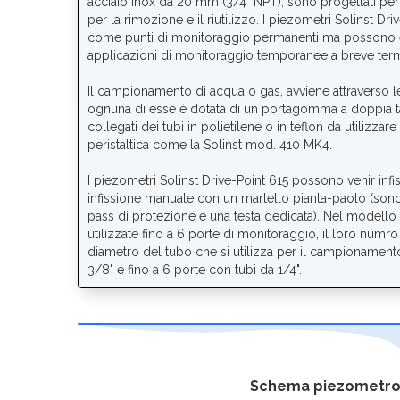
acciaio inox da 20 mm (3/4" NPT), sono progettati pe
per la rimozione e il riutilizzo. I piezometri Solinst Dr
come punti di monitoraggio permanenti ma possono es
applicazioni di monitoraggio temporanee a breve ter
Il campionamento di acqua o gas, avviene attraverso l
ognuna di esse è dotata di un portagomma a doppia ta
collegati dei tubi in polietilene o in teflon da utilizz
peristaltica come la Solinst mod. 410 MK4.
I piezometri Solinst Drive-Point 615 possono venir infi
infissione manuale con un martello pianta-paolo (sono
pass di protezione e una testa dedicata). Nel modell
utilizzate fino a 6 porte di monitoraggio, il loro nu
diametro del tubo che si utilizza per il campionamento
3/8" e fino a 6 porte con tubi da 1/4".
Schema piezometro a 