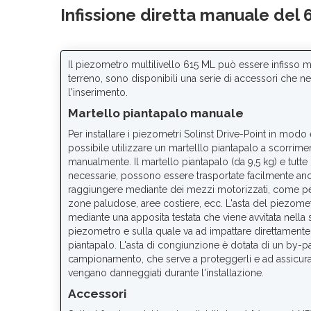
Infissione diretta manuale del 
Il piezometro multilivello 615 ML può essere infisso
terreno, sono disponibili una serie di accessori che ne 
l'inserimento.
Martello piantapalo manuale
Per installare i piezometri Solinst Drive-Point in mod
possibile utilizzare un martelllo piantapalo a scorrim
manualmente. Il martello piantapalo (da 9,5 kg) e tutte 
necessarie, possono essere trasportate facilmente anche 
raggiungere mediante dei mezzi motorizzati, come pe
zone paludose, aree costiere, ecc. L'asta del piezomet
mediante una apposita testata che viene avvitata nella
piezometro e sulla quale va ad impattare direttamente 
piantapalo. L'asta di congiunzione è dotata di un by-pa
campionamento, che serve a proteggerli e ad assicura
vengano danneggiati durante l'installazione.
Accessori