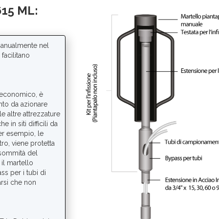
615 ML:
 manualmente nel
facilitano
o economico, è
ento da azionare
le altre attrezzature
in siti difficili da
r esempio, le
ro, viene protetta
 sommità del
il martello
ss per i tubi di
rsi che non