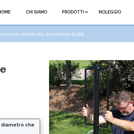
HOME
CHI SIAMO
PRODOTTI
NOLEGGIO
iezometro Multilivello ad Infissione 615ML
ne
 diametro che