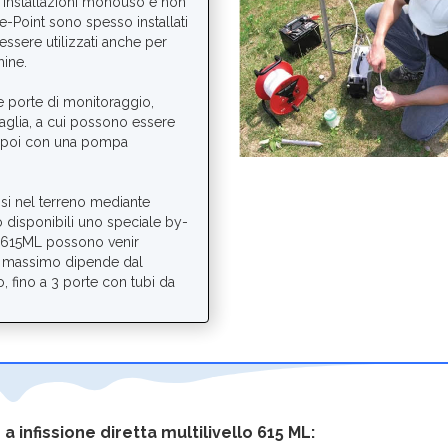
r installazioni monouso e non
ive-Point sono spesso installati
sere utilizzati anche per
mine.
e porte di monitoraggio,
glia, a cui possono essere
are poi con una pompa
ssi nel terreno mediante
 disponibili uno speciale by-
o 615ML possono venir
mro massimo dipende dal
, fino a 3 porte con tubi da
infissione diretta multilivello 615 ML: