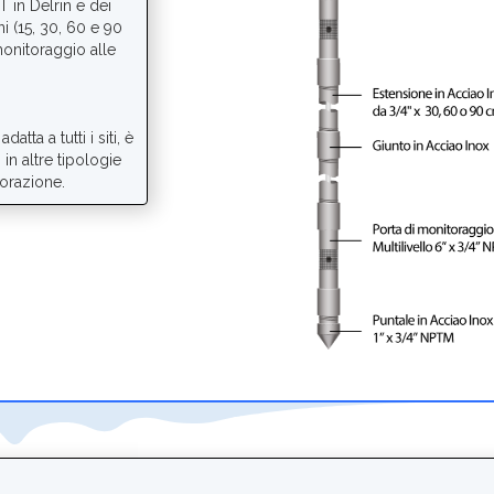
T in Delrin e dei
ni (15, 30, 60 e 90
onitoraggio alle
atta a tutti i siti, è
 in altre tipologie
forazione.