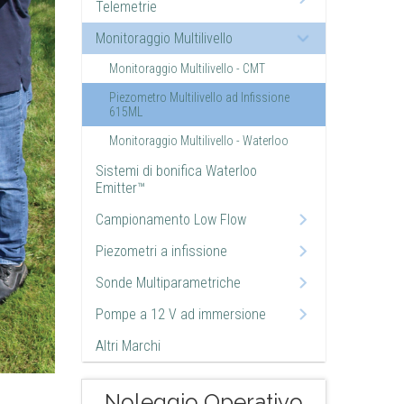
Telemetrie
Monitoraggio Multilivello
Monitoraggio Multilivello - CMT
Piezometro Multilivello ad Infissione
615ML
Monitoraggio Multilivello - Waterloo
Sistemi di bonifica Waterloo
Emitter™
Campionamento Low Flow
Piezometri a infissione
Sonde Multiparametriche
Pompe a 12 V ad immersione
Altri Marchi
Noleggio Operativo