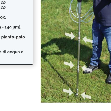
" OD
" OD
nox.
h - 149 µm).
o pianta-palo
e di acqua e