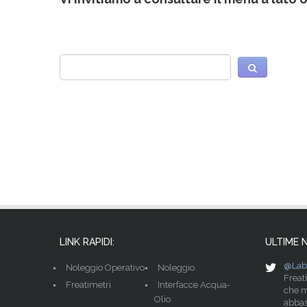
LINK RAPIDI:
ULTIME 
@Lab
Noleggio Operativo
Noleggio
Freat
Freatimetri
Interfacce Acqua-
che m
Olio
abbas