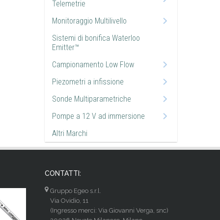
Telemetrie
Monitoraggio Multilivello
Sistemi di bonifica Waterloo
Emitter™
Campionamento Low Flow
Piezometri a infissione
Sonde Multiparametriche
Pompe a 12 V ad immersione
Altri Marchi
CONTATTI:
Gruppo Egeo s.r.l.
Via Ovidio, 11
(Ingresso merci: Via Giovanni Verga, snc)