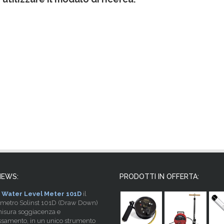
NEWS:
PRODOTTI IN OFFERTA:
Water Level Meter 101D
il
imetro Solinst 101D (Draw Down)
isura soggiacenza e
samento, in un unico strumento