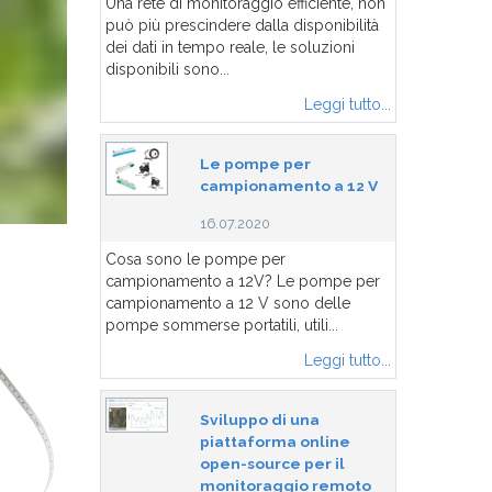
Una rete di monitoraggio efficiente, non
può più prescindere dalla disponibilità
dei dati in tempo reale, le soluzioni
disponibili sono...
Leggi tutto...
Le pompe per
campionamento a 12 V
16.07.2020
Cosa sono le pompe per
campionamento a 12V? Le pompe per
campionamento a 12 V sono delle
pompe sommerse portatili, utili...
Leggi tutto...
Sviluppo di una
piattaforma online
open-source per il
monitoraggio remoto