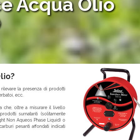
ce Acqua Olio
)
lio?
 rilevare la presenza di prodotti
erbatoi, ecc.
 che, oltre a misurare il livello
rodotti surnatanti (solitamente
Light Non Aqueos Phase Liquid) o
carburi pesanti affondati indicati