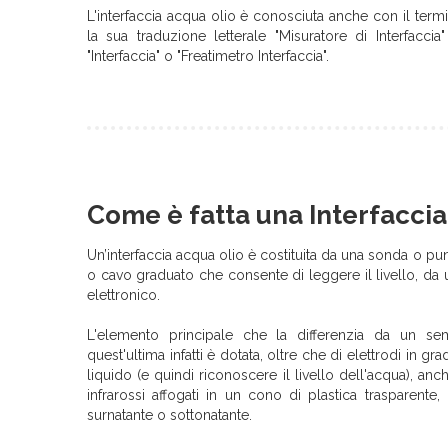
L'interfaccia acqua olio è conosciuta anche con il termi
la sua traduzione letterale "Misuratore di Interfac
"Interfaccia" o "Freatimetro Interfaccia".
Come è fatta una Interfacci
Un’interfaccia acqua olio è costituita da una sonda o pun
o cavo graduato che consente di leggere il livello, da 
elettronico.
L'elemento principale che la differenzia da un sem
quest'ultima infatti è dotata, oltre che di elettrodi in gra
liquido (e quindi riconoscere il livello dell'acqua), anc
infrarossi affogati in un cono di plastica trasparente,
surnatante o sottonatante.