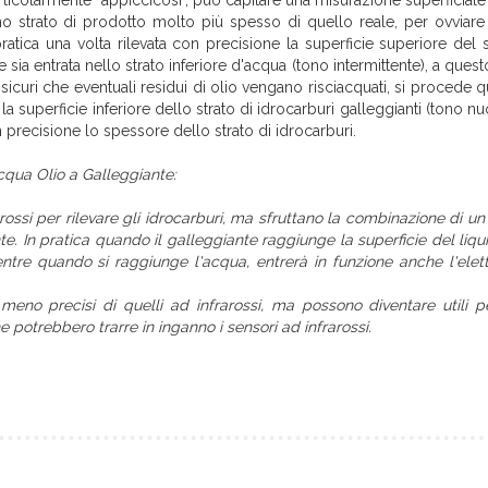
rticolarmente "appiccicosi", può capitare una misurazione superficiale
o strato di prodotto molto più spesso di quello reale, per ovviare
n pratica una volta rilevata con precisione la superficie superiore del 
e sia entrata nello strato inferiore d'acqua (tono intermittente), a quest
uri che eventuali residui di olio vengano risciacquati, si procede qu
la superficie inferiore dello strato di idrocarburi galleggianti (tono 
 precisione lo spessore dello strato di idrocarburi.
Acqua Olio a Galleggiante:
arossi per rilevare gli idrocarburi, ma sfruttano la combinazione di un
te. In pratica quando il galleggiante raggiunge la superficie del liqui
entre quando si raggiunge l'acqua, entrerà in funzione anche l'ele
meno precisi di quelli ad infrarossi, ma possono diventare utili p
 potrebbero trarre in inganno i sensori ad infrarossi.