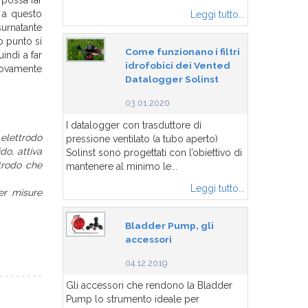
 possa far
 a questo
Leggi tutto...
surnatante
o punto si
Come funzionano i filtri
indi a far
idrofobici dei Vented
nuovamente
Datalogger Solinst
03.01.2020
I datalogger con trasduttore di
 elettrodo
pressione ventilato (a tubo aperto)
do, attiva
Solinst sono progettati con l’obiettivo di
ttrodo che
mantenere al minimo le...
Leggi tutto...
er misure
Bladder Pump, gli
accessori
04.12.2019
Gli accessori che rendono la Bladder
Pump lo strumento ideale per