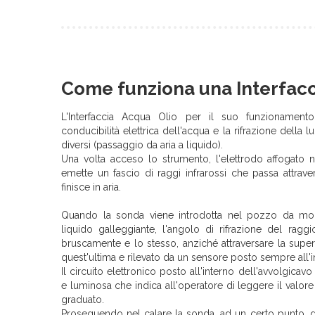
Come funziona una Interfacc
L'Interfaccia Acqua Olio per il suo funzionamento s
conducibilità elettrica dell'acqua e la rifrazione della
diversi (passaggio da aria a liquido).
Una volta acceso lo strumento, l'elettrodo affogato n
emette un fascio di raggi infrarossi che passa attrav
finisce in aria.
Quando la sonda viene introdotta nel pozzo da moni
liquido galleggiante, l'angolo di rifrazione del raggi
bruscamente e lo stesso, anziché attraversare la superf
quest'ultima e rilevato da un sensore posto sempre all'
Il circuito elettronico posto all'interno dell'avvolgicav
e luminosa che indica all'operatore di leggere il valore 
graduato.
Proseguendo nel calare la sonda, ad un certo punto, qu