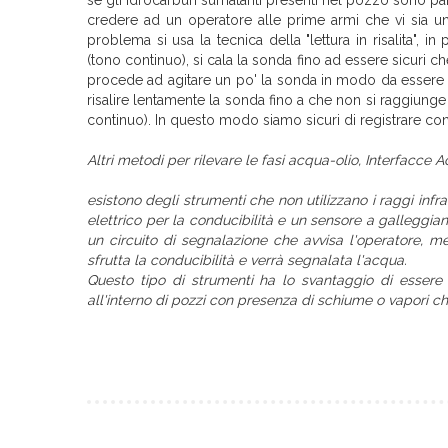
se gli idrocarburi surnatanti presenti nel pozzo sono pa
credere ad un operatore alle prime armi che vi sia un
problema si usa la tecnica della "lettura in risalita", i
(tono continuo), si cala la sonda fino ad essere sicuri ch
procede ad agitare un po' la sonda in modo da essere sic
risalire lentamente la sonda fino a che non si raggiunge 
continuo). In questo modo siamo sicuri di registrare con
Altri metodi per rilevare le fasi acqua-olio, Interfacce 
esistono degli strumenti che non utilizzano i raggi infr
elettrico per la conducibilità e un sensore a galleggian
un circuito di segnalazione che avvisa l'operatore, m
sfrutta la conducibilità e verrà segnalata l'acqua.
Questo tipo di strumenti ha lo svantaggio di essere 
all'interno di pozzi con presenza di schiume o vapori che