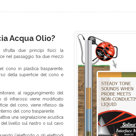
ia Acqua Olio?
frutta due principi fisici: la
 luce nel passaggio tra due mezzi
el cono in plastica trasparente,
erso della superficie del cono e
torare, al raggiungimento del
o di infrarossi viene modificato
icie del cono, viene riflesso da
interno del cono trasparente.
o attiva una segnalazione acustica
del livello sul nastro o sul cavo
ando l'elettrodo o gli elettrodi