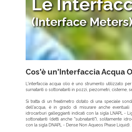
Le Interfac
(Interface Meters
Cos'è un'Interfaccia Acqua O
L'interfaccia acqua olio è uno strumento utilizzato per
surnatanti o sottonatanti in pozzi, piezometri, cisterne, s
Si tratta di un freatimetro dotato di una speciale sonda
dell'acqua, è in grado di misurare anche eventuali p
idrocarburi galleggianti indicati con la sigla LNAPL - 
sottonatanti (detti anche "subnatanti"), solitamente idro
con la sigla DNAPL - Dense Non Aqueos Phase Liquid).