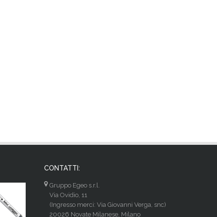
CONTATTI:
Gruppo Egeo s.r.l.
Via Ovidio, 11
(Ingresso merci: Via Giovanni Verga, snc)
20026 Novate Milanese, Milano