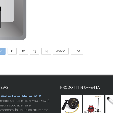
10
11
12
13
14
Avanti
Fine
NEWS:
PRODOTTI IN OFFERTA:
Water Level Meter 101D
il
imetro Solinst 101D (Draw Down)
isura soggiacenza e
samento, in un unico strumento