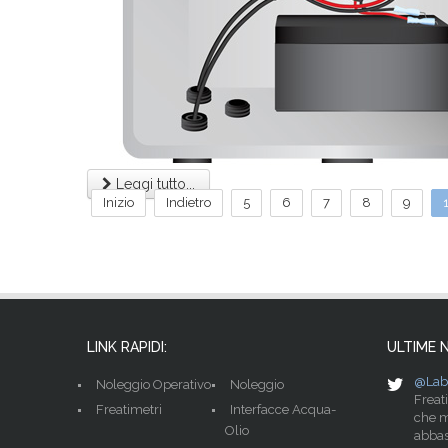
Leggi tutto...
Inizio
Indietro
5
6
7
8
9
LINK RAPIDI:
ULTIME 
@Lab
Noleggio Operativo
Noleggio
Freat
Freatimetri
Interfacce Acqua-
che m
Olio
abbas